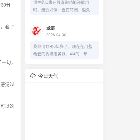
博主的Q绑在线查询功能还能用
30分
吗，最近好像一直在转圈，很久没
更新了。
图，套了
龙哥
2026-04-30
我都用野鸡6年多了。现在在用蓝
。
希云的香港服务器，4/4的一年
159。
了一句，
https://lanxiyun.com/aff/ZMGLKX
今日天气
PM
，感觉过
，可以这