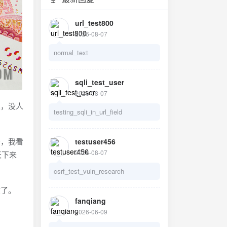
url_test800
2026-08-07
normal_text
sqli_test_user
2026-08-07
人，没人
testing_sqli_in_url_field
卡，我看
testuser456
2026-08-07
天下来
csrf_test_vuln_research
惯了。
fanqiang
2026-06-09