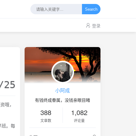
Search
登录
/25
小阿成
有钱终成眷属，没钱亲眼目睹
工资哦，
388
1,082
文章数
评论量
早班。每