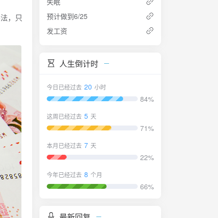
失眠
预计做到6/25
办法，只
发工资
人生倒计时
20
今日已经过去
小时
84%
5
这周已经过去
天
71%
7
本月已经过去
天
22%
8
今年已经过去
个月
66%
最新回复