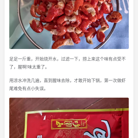
足足一斤重，开始烧开水，过滤一下，捞上来这个味有点受不
了，腥啊!味太重了。
用凉水冲洗几遍，直到腥味去除，才敢开始下锅，第一次做虾
尾难免有点小失误。