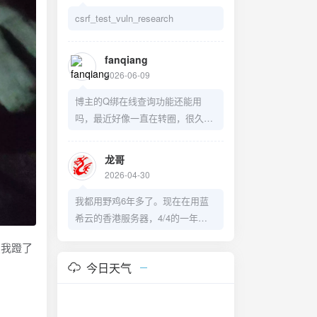
csrf_test_vuln_research
fanqiang
2026-06-09
博主的Q绑在线查询功能还能用
吗，最近好像一直在转圈，很久没
更新了。
龙哥
2026-04-30
我都用野鸡6年多了。现在在用蓝
希云的香港服务器，4/4的一年
159。
点我蹬了
https://lanxiyun.com/aff/ZMGLKX
今日天气
PM