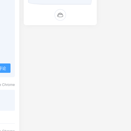
评论
le Chrome
le Chrome