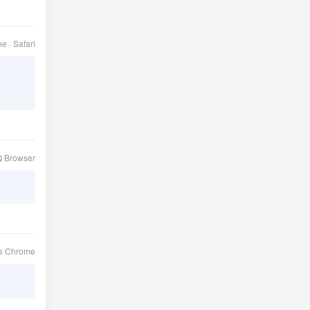
e · Safari
Q Browser
le Chrome