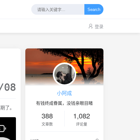
Search
登录
/08
小阿成
有钱终成眷属，没钱亲眼目睹
到期了。
388
1,082
文章数
评论量