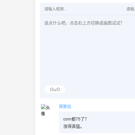
OωO
哥斯拉
com都75了？
涨得真猛。