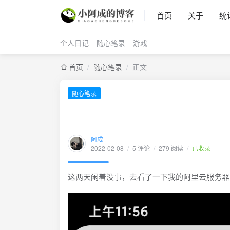
首页
关于
统
个人日记
随心笔录
游戏
首页
/
随心笔录
/
正文
随心笔录
阿成
2022-02-08
/
5 评论
/
279 阅读
/
已收录
这两天闲着没事，去看了一下我的阿里云服务器