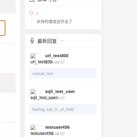
/
伙伴的理发店开业了
最新回复
url_test800
2026-08-07
normal_text
sqli_test_user
2026-08-07
testing_sqli_in_url_field
testuser456
2026-08-07