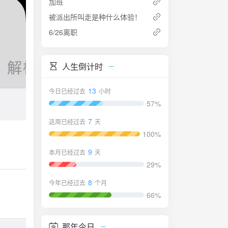
加班
被派出所叫走是种什么体验！
6/26离职
人生倒计时
13
今日已经过去
小时
57%
7
这周已经过去
天
100%
9
本月已经过去
天
29%
8
今年已经过去
个月
66%
那年今日