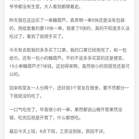
爷爷都没有生意，大人看到都撵着走。
昨天我在这边买了一串糖葫芦，真贵啊一串5快还是没有包装
的，用纸套着的要10快一串，我拿了5快的，真的不知道多久没
吃过了，看到了就顺手买了。
今天有去取我的多多买了口罩，我的口罩已经用完了，和一包
纸巾，还有一包小的糖葫芦。不的不说多多买菜的还是便宜，
15小串糖葫芦才7块钱，这划得来啊，虽然很小的但感觉还是可
以的。
回来和室友一人分两个，还好就3个室友在宿舍，要不然都分一
下我就没的吃了。
一口气吃完了，毕竟很小的一串，果然都说山楂开胃果然没
错，吃完后就是开胃了，什么都想吃。
最后今天上班，8点下班，工资没到账，原因不详。